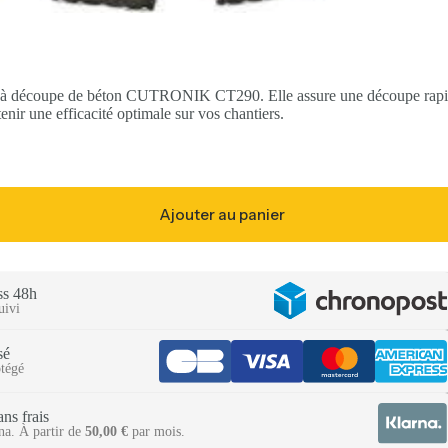
 à découpe de béton CUTRONIK CT290. Elle assure une découpe rapide 
nir une efficacité optimale sur vos chantiers.
Ajouter au panier
ss 48h
uivi
é​
tégé​
ns frais​
na. À partir de
50,00
€
par mois.