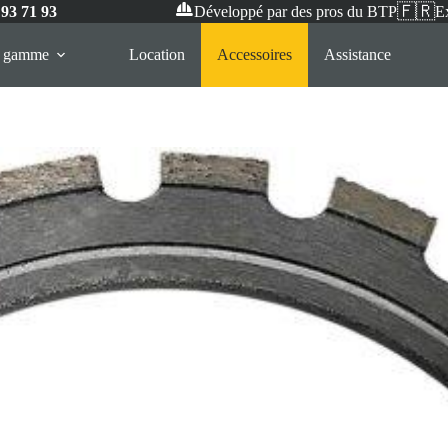
🇫🇷
 93 71 93
Développé par des pros du BTP
Ex
e gamme
Location
Accessoires
Assistance