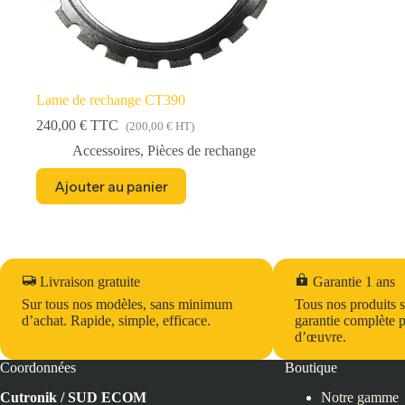
Lame de rechange CT390
240,00
€
TTC
(
200,00
€
HT)
Accessoires
,
Pièces de rechange
Ajouter au panier
Livraison gratuite
Garantie 1 ans
Sur tous nos modèles, sans minimum
Tous nos produits 
d’achat. Rapide, simple, efficace.
garantie complète p
d’œuvre.
Coordonnées
Boutique
Cutronik / SUD ECOM
Notre gamme