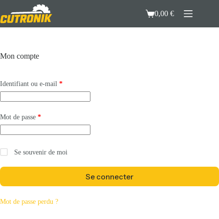
Passer
au
0,00
€
Panier
contenu
d’achat
Mon compte
Obligatoire
Identifiant ou e-mail
*
Obligatoire
Mot de passe
*
Se souvenir de moi
Se connecter
Mot de passe perdu ?