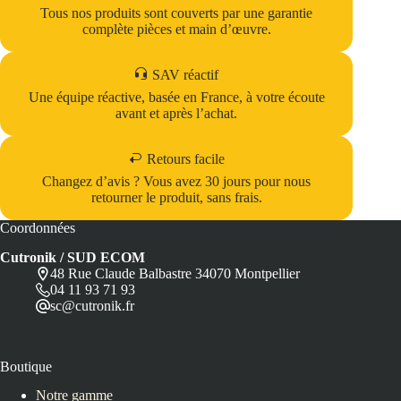
Tous nos produits sont couverts par une garantie
complète pièces et main d’œuvre.
SAV réactif
Une équipe réactive, basée en France, à votre écoute
avant et après l’achat.
Retours facile
Changez d’avis ? Vous avez 30 jours pour nous
retourner le produit, sans frais.
Coordonnées
Cutronik / SUD ECOM
48 Rue Claude Balbastre 34070 Montpellier
04 11 93 71 93
sc@cutronik.fr
Boutique
Notre gamme