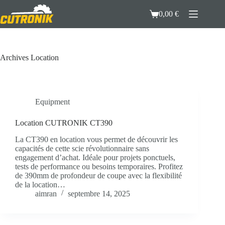
Passer
au
0,00
€
Panier
contenu
d’achat
Archives
Location
Equipment
Location CUTRONIK CT390
La CT390 en location vous permet de découvrir les
capacités de cette scie révolutionnaire sans
engagement d’achat. Idéale pour projets ponctuels,
tests de performance ou besoins temporaires. Profitez
de 390mm de profondeur de coupe avec la flexibilité
de la location…
aimran
septembre 14, 2025