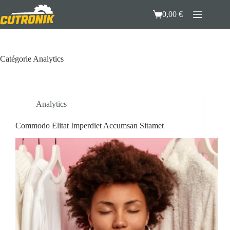
Passer
au
0,00
€
Panier
contenu
d’achat
Catégorie
Analytics
Analytics
Commodo Elitat Imperdiet Accumsan Sitamet