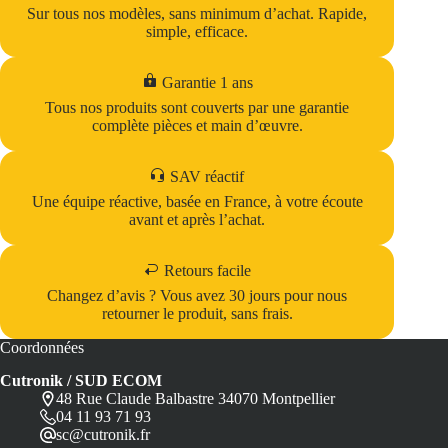
Sur tous nos modèles, sans minimum d’achat. Rapide,
simple, efficace.
Garantie 1 ans
Tous nos produits sont couverts par une garantie
complète pièces et main d’œuvre.
SAV réactif
Une équipe réactive, basée en France, à votre écoute
avant et après l’achat.
Retours facile
Changez d’avis ? Vous avez 30 jours pour nous
retourner le produit, sans frais.
Coordonnées
Cutronik / SUD ECOM
48 Rue Claude Balbastre 34070 Montpellier
04 11 93 71 93
sc@cutronik.fr