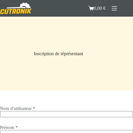
Passer
au
0,00
€
Panier
contenu
d’achat
Inscription de réprésentant
Nom d'utilisateur
*
Prénom
*