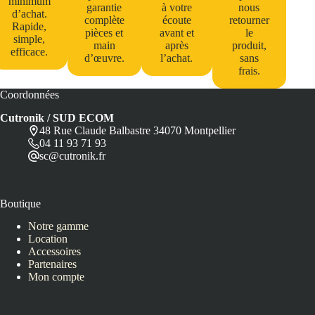
minimum
garantie
à votre
nous
d’achat.
complète
écoute
retourner
Rapide,
pièces et
avant et
le
simple,
main
après
produit,
efficace.
d’œuvre.
l’achat.
sans
frais.
Coordonnées
Cutronik / SUD ECOM
48 Rue Claude Balbastre 34070 Montpellier
04 11 93 71 93
sc@cutronik.fr
Boutique
Notre gamme
Location
Accessoires
Partenaires
Mon compte