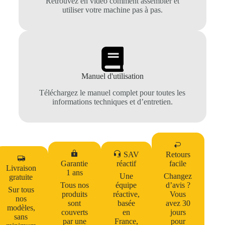
Retrouvez en vidéo comment assembler et
utiliser votre machine pas à pas.
Manuel d'utilisation
Téléchargez le manuel complet pour toutes les
informations techniques et d’entretien.
SAV
Retours
Garantie
réactif
facile
Livraison
1 ans
Une
Changez
gratuite
Tous nos
équipe
d’avis ?
Sur tous
produits
réactive,
Vous
nos
sont
basée
avez 30
modèles,
couverts
en
jours
sans
par une
France,
pour